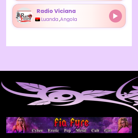
Radio Viciana
Luanda
,
Angola