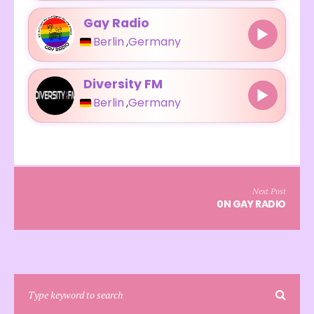
Gay Radio
Berlin
,
Germany
Diversity FM
Berlin
,
Germany
Next Post
0N GAY RADIO